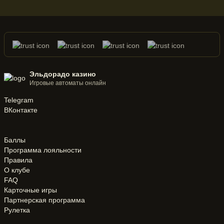
Эльдорадо казино
Игровые автоматы онлайн
Telegram
ВКонтакте
Баллы
Программа лояльности
Правила
О клубе
FAQ
Карточные игры
Партнерская программа
Рулетка