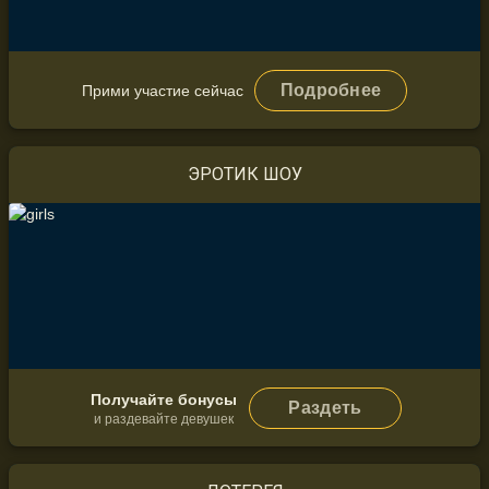
Подробнее
Прими участие сейчас
ЭРОТИК ШОУ
Получайте бонусы
Раздеть
и раздевайте девушек