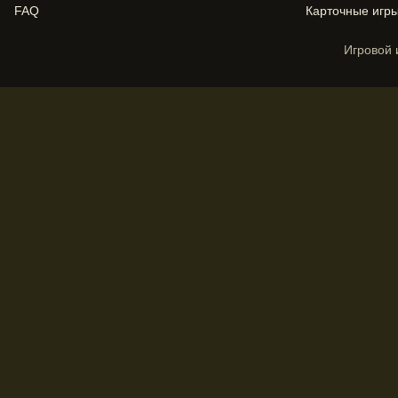
FAQ
Карточные игр
Игровой 