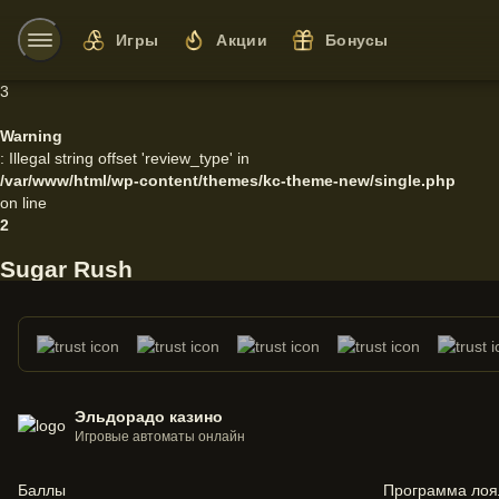
Игры
Акции
Бонусы
3
Warning
: Illegal string offset 'review_type' in
/var/www/html/wp-content/themes/kc-theme-new/single.php
on line
2
Sugar Rush
Эльдорадо казино
Игровые автоматы онлайн
Баллы
Программа лоя